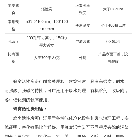
主要成
正常抗压
活性炭
大于0.8MPa
份
强度
常用规
50*50*100mm、100*100
使用温度
小于400摄氏度
格
*100mm
100孔/平方英寸、150孔/
孔密度
空塔风速
0.8米/秒
平方英寸
比表面
产品表面平整，没
大于700平方/克
外观
积
有裂纹
蜂窝活性炭进行耐水处理和二次烧制后，具有高强度，耐水、
耐强酸、强碱的特性，可广泛用于废水处理，有机溶剂回收吸附，
各种催化剂的载体使用。
蜂窝活性炭用途：
蜂窝活性炭可广泛用于各种气体净化设备和废气治理工程，实
践证明，净化效果比普通好。用蜂窝活性炭可不同程度去除的污染
物有：氧化氮、四氯化碳、氯、苯、二甲醛、乙醇、乙醚、甲醇、